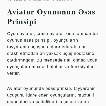
Aviator Oyununun Əsas
Prinsipi
Oyun aviator, crash aviator kimi tanınan bu
oyunun əsas prinsipi, oyunçuların
təyyarənin uçuşunu idarə edərək, onu
crash etmədən ən yüksək uçuş nöqtəsinə
çatdırmaqdır. Bu məqsədə nail olmaq üçün
oyunçulara müxtəlif alətlər və funksiyalar
verilir.
Aviator oyununda əsas prinsip, təyyarənin
uçuşunu idarə edən oyunçuların, müxtəlif
maneələri və çətinlikləri keçməsi və ən