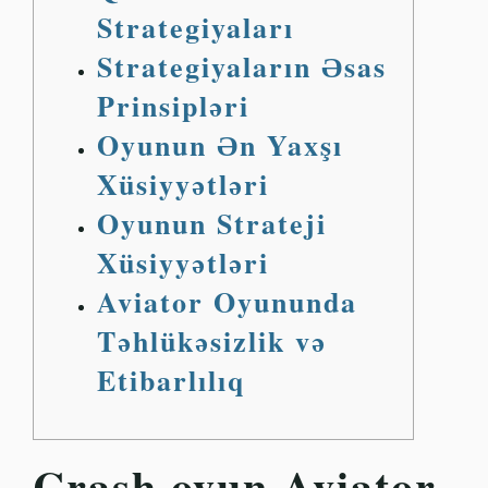
Strategiyaları
Strategiyaların Əsas
Prinsipləri
Oyunun Ən Yaxşı
Xüsiyyətləri
Oyunun Strateji
Xüsiyyətləri
Aviator Oyununda
Təhlükəsizlik və
Etibarlılıq
Crash oyun Aviator