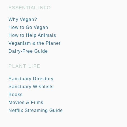
ESSENTIAL INFO
Why Vegan?
How to Go Vegan
How to Help Animals
Veganism & the Planet
Dairy-Free Guide
PLANT LIFE
Sanctuary Directory
Sanctuary Wishlists
Books
Movies & Films
Netflix Streaming Guide