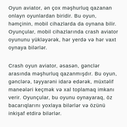
Oyun aviator, ən çox məşhurluq qazanan
onlayn oyunlardan biridir. Bu oyun,
həmçinin, mobil cihazlarda da oynana bilir.
Oyunçular, mobil cihazlarında crash aviator
oyununu yükləyərək, hər yerdə və hər vaxt
oynaya bilərlər.
Crash oyun aviator, əsasən, gənclər
arasında məşhurluq qazanmışdır. Bu oyun,
gənclərə, təyyarəni idarə edərək, müxtəlif
maneələri keçmək və xal toplamaq imkanı
verir. Oyunçular, bu oyunu oynayaraq, öz
bacarıqlarını yoxlaya bilərlər və özünü
inkişaf etdirə bilərlər.