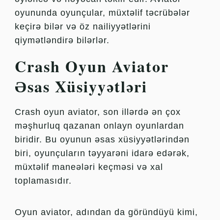
oyununda oyunçular, müxtəlif təcrübələr
keçirə bilər və öz nailiyyətlərini
qiymətləndirə bilərlər.
Crash Oyun Aviator
Əsas Xüsiyyətləri
Crash oyun aviator, son illərdə ən çox
məşhurluq qazanan onlayn oyunlardan
biridir. Bu oyunun əsas xüsiyyətlərindən
biri, oyunçuların təyyarəni idarə edərək,
müxtəlif maneələri keçməsi və xal
toplamasıdır.
Oyun aviator, adından da göründüyü kimi,