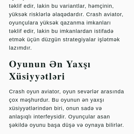
təklif edir, lakin bu variantlar, həmçinin,
yüksək risklərlə əlaqədardır. Crash aviator,
oyunçulara yüksək qazanma imkanları
təklif edir, lakin bu imkanlardan istifadə
etmək üçün düzgün strategiyalar işlətmək
lazımdır.
Oyunun Ən Yaxşı
Xüsiyyətləri
Crash oyun aviator, oyun sevərlər arasında
çox məşhurdur. Bu oyunun ən yaxşı
xüsiyyətlərindən biri, onun sadə və
anlaşıqlı interfeysidir. Oyunçular asan
şəkildə oyunu başa düşə və oynaya bilirlər.