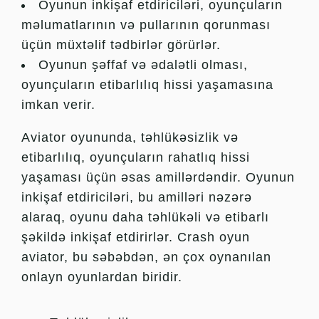
Oyunun inkişaf etdiriciləri, oyunçuların
məlumatlarının və pullarının qorunması
üçün müxtəlif tədbirlər görürlər.
Oyunun şəffaf və ədalətli olması,
oyunçuların etibarlılıq hissi yaşamasına
imkan verir.
Aviator oyununda, təhlükəsizlik və
etibarlılıq, oyunçuların rahatlıq hissi
yaşaması üçün əsas amillərdəndir. Oyunun
inkişaf etdiriciləri, bu amilləri nəzərə
alaraq, oyunu daha təhlükəli və etibarlı
şəkildə inkişaf etdirirlər. Crash oyun
aviator, bu səbəbdən, ən çox oynanılan
onlayn oyunlardan biridir.