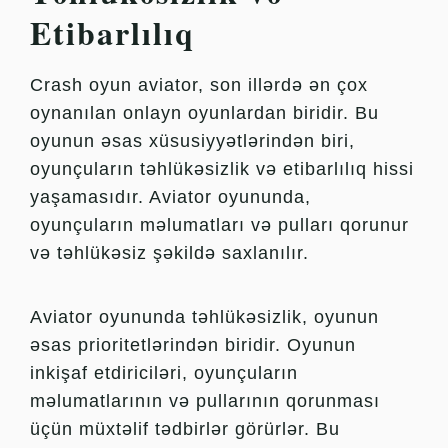
Etibarlılıq
Crash oyun aviator, son illərdə ən çox
oynanılan onlayn oyunlardan biridir. Bu
oyunun əsas xüsusiyyətlərindən biri,
oyunçuların təhlükəsizlik və etibarlılıq hissi
yaşamasıdır. Aviator oyununda,
oyunçuların məlumatları və pulları qorunur
və təhlükəsiz şəkildə saxlanılır.
Aviator oyununda təhlükəsizlik, oyunun
əsas prioritetlərindən biridir. Oyunun
inkişaf etdiriciləri, oyunçuların
məlumatlarının və pullarının qorunması
üçün müxtəlif tədbirlər görürlər. Bu