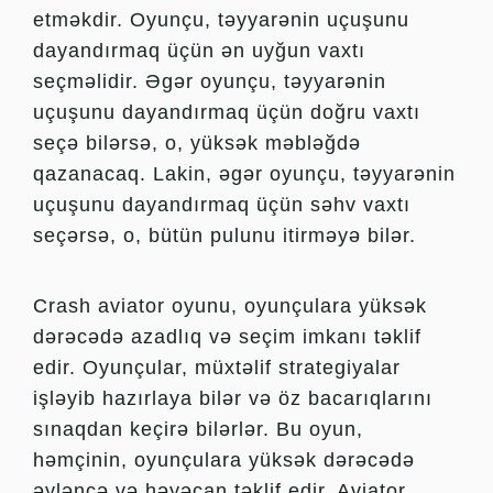
etməkdir. Oyunçu, təyyarənin uçuşunu
dayandırmaq üçün ən uyğun vaxtı
seçməlidir. Əgər oyunçu, təyyarənin
uçuşunu dayandırmaq üçün doğru vaxtı
seçə bilərsə, o, yüksək məbləğdə
qazanacaq. Lakin, əgər oyunçu, təyyarənin
uçuşunu dayandırmaq üçün səhv vaxtı
seçərsə, o, bütün pulunu itirməyə bilər.
Crash aviator oyunu, oyunçulara yüksək
dərəcədə azadlıq və seçim imkanı təklif
edir. Oyunçular, müxtəlif strategiyalar
işləyib hazırlaya bilər və öz bacarıqlarını
sınaqdan keçirə bilərlər. Bu oyun,
həmçinin, oyunçulara yüksək dərəcədə
əyləncə və həyəcan təklif edir. Aviator