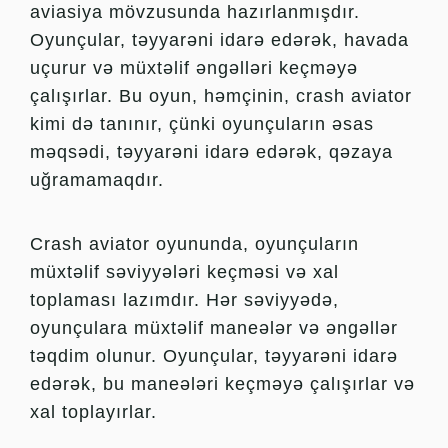
aviasiya mövzusunda hazırlanmışdır.
Oyunçular, təyyarəni idarə edərək, havada
uçurur və müxtəlif əngəlləri keçməyə
çalışırlar. Bu oyun, həmçinin, crash aviator
kimi də tanınır, çünki oyunçuların əsas
məqsədi, təyyarəni idarə edərək, qəzaya
uğramamaqdır.
Crash aviator oyununda, oyunçuların
müxtəlif səviyyələri keçməsi və xal
toplaması lazımdır. Hər səviyyədə,
oyunçulara müxtəlif maneələr və əngəllər
təqdim olunur. Oyunçular, təyyarəni idarə
edərək, bu maneələri keçməyə çalışırlar və
xal toplayırlar.