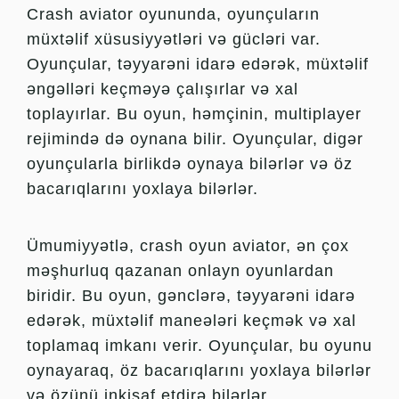
Crash aviator oyununda, oyunçuların
müxtəlif xüsusiyyətləri və gücləri var.
Oyunçular, təyyarəni idarə edərək, müxtəlif
əngəlləri keçməyə çalışırlar və xal
toplayırlar. Bu oyun, həmçinin, multiplayer
rejimində də oynana bilir. Oyunçular, digər
oyunçularla birlikdə oynaya bilərlər və öz
bacarıqlarını yoxlaya bilərlər.
Ümumiyyətlə, crash oyun aviator, ən çox
məşhurluq qazanan onlayn oyunlardan
biridir. Bu oyun, gənclərə, təyyarəni idarə
edərək, müxtəlif maneələri keçmək və xal
toplamaq imkanı verir. Oyunçular, bu oyunu
oynayaraq, öz bacarıqlarını yoxlaya bilərlər
və özünü inkişaf etdirə bilərlər.