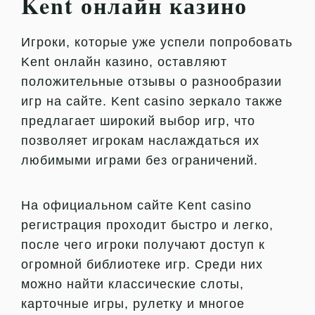
Kent онлайн казино
Игроки, которые уже успели попробовать
Kent онлайн казино, оставляют
положительные отзывы о разнообразии
игр на сайте. Kent casino зеркало также
предлагает широкий выбор игр, что
позволяет игрокам наслаждаться их
любимыми играми без ограничений.
На официальном сайте Kent casino
регистрация проходит быстро и легко,
после чего игроки получают доступ к
огромной библиотеке игр. Среди них
можно найти классические слоты,
карточные игры, рулетку и многое