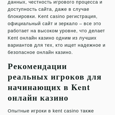
данных, честность игрового процесса и
доступность сайта, даже в случае
блокировки. Kent casino регистрация,
официальный сайт и зеркало – все это
работает на высоком уровне, что делает
Kent онлайн казино одним из лучших
вариантов для тех, кто ищет надежное и
безопасное онлайн казино.
Рекомендации
реальных игроков для
начинающих в Kent
онлайн казино
Опытные игроки в kent casino также