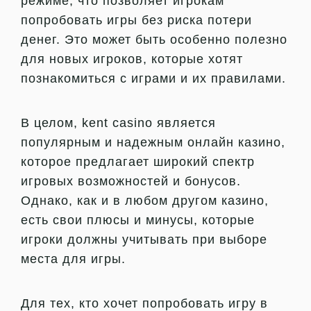
режиме, что позволяет игрокам
попробовать игры без риска потери
денег. Это может быть особенно полезно
для новых игроков, которые хотят
познакомиться с играми и их правилами.
В целом, kent casino является
популярным и надежным онлайн казино,
которое предлагает широкий спектр
игровых возможностей и бонусов.
Однако, как и в любом другом казино,
есть свои плюсы и минусы, которые
игроки должны учитывать при выборе
места для игры.
Для тех, кто хочет попробовать игру в