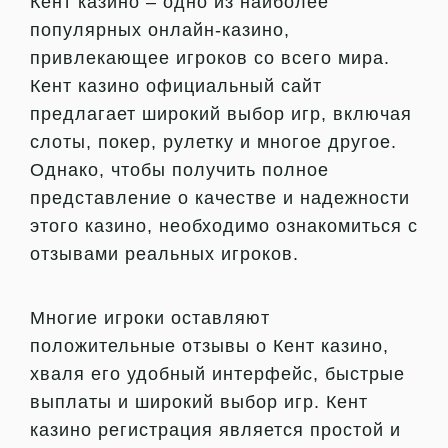
Кент казино – одно из наиболее
популярных онлайн-казино,
привлекающее игроков со всего мира.
Кент казино официальный сайт
предлагает широкий выбор игр, включая
слоты, покер, рулетку и многое другое.
Однако, чтобы получить полное
представление о качестве и надежности
этого казино, необходимо ознакомиться с
отзывами реальных игроков.
Многие игроки оставляют
положительные отзывы о Кент казино,
хваля его удобный интерфейс, быстрые
выплаты и широкий выбор игр. Кент
казино регистрация является простой и