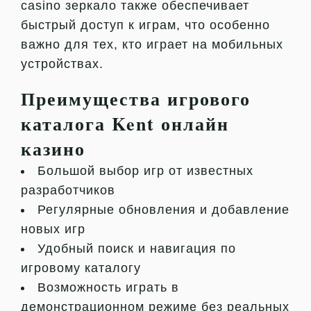
casino зеркало также обеспечивает
быстрый доступ к играм, что особенно
важно для тех, кто играет на мобильных
устройствах.
Преимущества игрового
каталога Kent онлайн
казино
Большой выбор игр от известных
разработчиков
Регулярные обновления и добавление
новых игр
Удобный поиск и навигация по
игровому каталогу
Возможность играть в
демонстрационном режиме без реальных