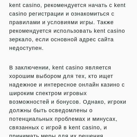
kent casino, рекомендуется начать с kent
casino регистрации и ознакомиться с
правилами и условиями игры. Также
рекомендуется использовать kent casino
зеркало, если основной адрес сайта
недоступен.
В заключении, kent casino является
хорошим выбором для тех, кто ищет
надежное и интересное онлайн казино с
широким спектром игровых
возможностей и бонусов. Однако, игроки
должны быть осведомлены о
потенциальных проблемах и минусах,
связанных с игрой в kent casino, и
принимать меры для их решения.