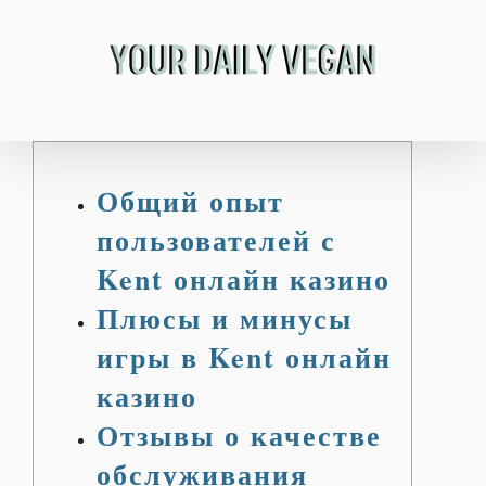
Skip
to
content
Общий опыт
пользователей с
Kent онлайн казино
Плюсы и минусы
игры в Kent онлайн
казино
Отзывы о качестве
обслуживания