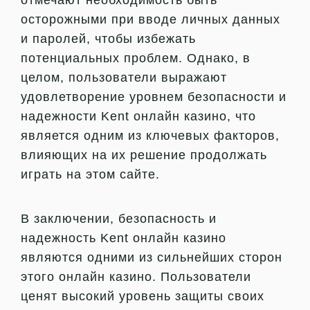
отмечают необходимость быть
осторожными при вводе личных данных
и паролей, чтобы избежать
потенциальных проблем. Однако, в
целом, пользователи выражают
удовлетворение уровнем безопасности и
надежности Kent онлайн казино, что
является одним из ключевых факторов,
влияющих на их решение продолжать
играть на этом сайте.
В заключении, безопасность и
надежность Kent онлайн казино
являются одними из сильнейших сторон
этого онлайн казино. Пользователи
ценят высокий уровень защиты своих