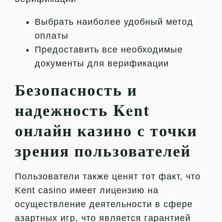
Выбрать наиболее удобный метод
оплаты
Предоставить все необходимые
документы для верификации
Безопасность и
надежность Kent
онлайн казино с точки
зрения пользователей
Пользователи также ценят тот факт, что
Kent casino имеет лицензию на
осуществление деятельности в сфере
азартных игр, что является гарантией