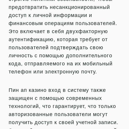
предотвратить несанкционированный
доступ к личной информации и
финансовым операциям пользователей.
Это включает в себя двухфакторную
аутентификацию, которая требует от
пользователей подтверждать свою
личность с помощью дополнительного
кода, отправляемого на их мобильный
телефон или электронную почту.
Пин ап казино вход в систему также
защищен с помощью современных
технологий, что гарантирует, что только
авторизованные пользователи могут
получить доступ к своей учетной записи.