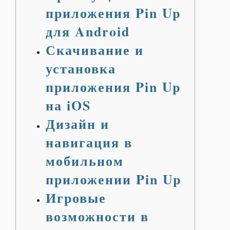
приложения Pin Up
для Android
Скачивание и
установка
приложения Pin Up
на iOS
Дизайн и
навигация в
мобильном
приложении Pin Up
Игровые
возможности в