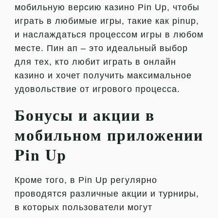
мобильную версию казино Pin Up, чтобы
играть в любимые игры, такие как pinup,
и наслаждаться процессом игры в любом
месте. Пин ап – это идеальный выбор
для тех, кто любит играть в онлайн
казино и хочет получить максимальное
удовольствие от игрового процесса.
Бонусы и акции в
мобильном приложении
Pin Up
Кроме того, в Pin Up регулярно
проводятся различные акции и турниры,
в которых пользователи могут