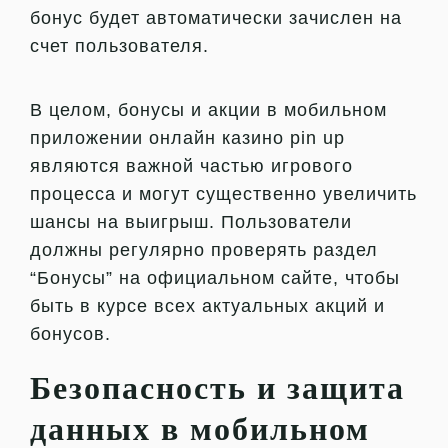
бонус будет автоматически зачислен на
счет пользователя.
В целом, бонусы и акции в мобильном
приложении онлайн казино pin up
являются важной частью игрового
процесса и могут существенно увеличить
шансы на выигрыш. Пользователи
должны регулярно проверять раздел
“Бонусы” на официальном сайте, чтобы
быть в курсе всех актуальных акций и
бонусов.
Безопасность и защита
данных в мобильном