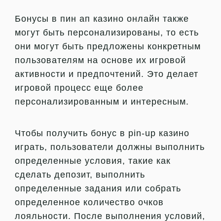
Бонусы в пин ап казино онлайн также
могут быть персонализированы, то есть
они могут быть предложены конкретным
пользователям на основе их игровой
активности и предпочтений. Это делает
игровой процесс еще более
персонализированным и интересным.
Чтобы получить бонус в pin-up казино
играть, пользователи должны выполнить
определенные условия, такие как
сделать депозит, выполнить
определенные задания или собрать
определенное количество очков
лояльности. После выполнения условий,