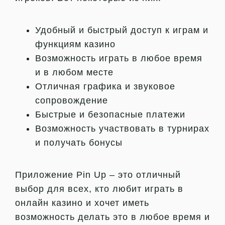
Удобный и быстрый доступ к играм и
функциям казино
Возможность играть в любое время
и в любом месте
Отличная графика и звуковое
сопровождение
Быстрые и безопасные платежи
Возможность участвовать в турнирах
и получать бонусы
Приложение Pin Up – это отличный
выбор для всех, кто любит играть в
онлайн казино и хочет иметь
возможность делать это в любое время и