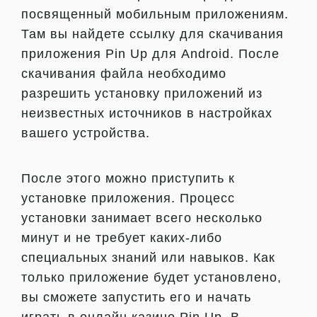
посвященный мобильным приложениям.
Там вы найдете ссылку для скачивания
приложения Pin Up для Android. После
скачивания файла необходимо
разрешить установку приложений из
неизвестных источников в настройках
вашего устройства.
После этого можно приступить к
установке приложения. Процесс
установки занимает всего несколько
минут и не требует каких-либо
специальных знаний или навыков. Как
только приложение будет установлено,
вы сможете запустить его и начать