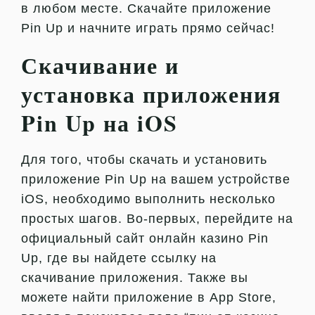
в любом месте. Скачайте приложение
Pin Up и начните играть прямо сейчас!
Скачивание и
установка приложения
Pin Up на iOS
Для того, чтобы скачать и установить
приложение Pin Up на вашем устройстве
iOS, необходимо выполнить несколько
простых шагов. Во-первых, перейдите на
официальный сайт онлайн казино Pin
Up, где вы найдете ссылку на
скачивание приложения. Также вы
можете найти приложение в App Store,