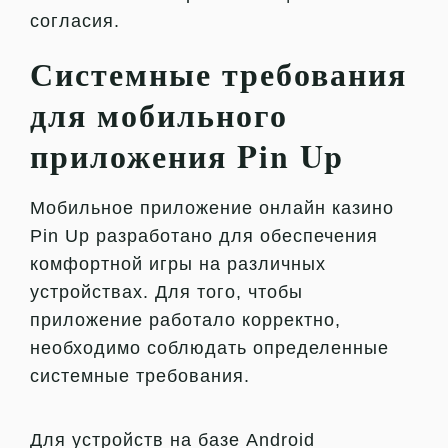
согласия.
Системные требования
для мобильного
приложения Pin Up
Мобильное приложение онлайн казино
Pin Up разработано для обеспечения
комфортной игры на различных
устройствах. Для того, чтобы
приложение работало корректно,
необходимо соблюдать определенные
системные требования.
Для устройств на базе Android