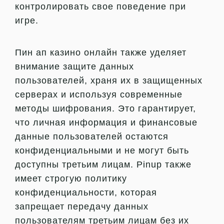
контролировать свое поведение при
игре.
Пин ап казино онлайн также уделяет
внимание защите данных
пользователей, храня их в защищенных
серверах и используя современные
методы шифрования. Это гарантирует,
что личная информация и финансовые
данные пользователей остаются
конфиденциальными и не могут быть
доступны третьим лицам. Pinup также
имеет строгую политику
конфиденциальности, которая
запрещает передачу данных
пользователям третьим лицам без их