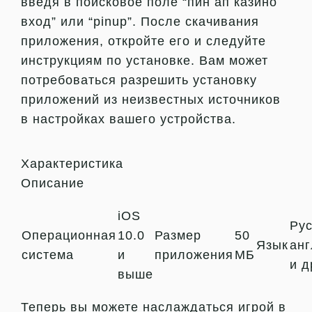
введя в поисковое поле “пин ап казино
вход” или “pinup”. После скачивания
приложения, откройте его и следуйте
инструкциям по установке. Вам может
потребоваться разрешить установку
приложений из неизвестных источников
в настройках вашего устройства.
Характеристика
Описание
iOS
Рус
Операционная
10.0
Размер
50
Язык
анг
система
и
приложения
МБ
и д
выше
Теперь вы можете наслаждаться игрой в