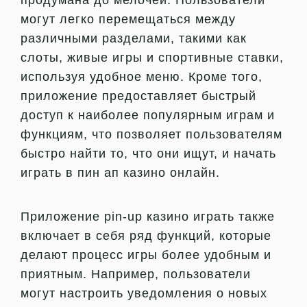
продумана до мелочей. Пользователи
могут легко перемещаться между
различными разделами, такими как
слоты, живые игры и спортивные ставки,
используя удобное меню. Кроме того,
приложение предоставляет быстрый
доступ к наиболее популярным играм и
функциям, что позволяет пользователям
быстро найти то, что они ищут, и начать
играть в пин ап казино онлайн.
Приложение pin-up казино играть также
включает в себя ряд функций, которые
делают процесс игры более удобным и
приятным. Например, пользователи
могут настроить уведомления о новых