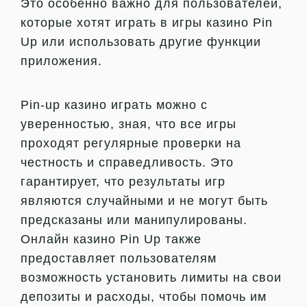
Это особенно важно для пользователей,
которые хотят играть в игры казино Pin
Up или использовать другие функции
приложения.
Pin-up казино играть можно с
уверенностью, зная, что все игры
проходят регулярные проверки на
честность и справедливость. Это
гарантирует, что результаты игр
являются случайными и не могут быть
предсказаны или манипулированы.
Онлайн казино Pin Up также
предоставляет пользователям
возможность установить лимиты на свои
депозиты и расходы, чтобы помочь им