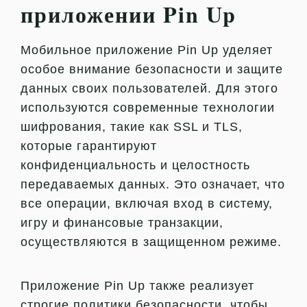
приложении Pin Up
Мобильное приложение Pin Up уделяет
особое внимание безопасности и защите
данных своих пользователей. Для этого
используются современные технологии
шифрования, такие как SSL и TLS,
которые гарантируют
конфиденциальность и целостность
передаваемых данных. Это означает, что
все операции, включая вход в систему,
игру и финансовые транзакции,
осуществляются в защищенном режиме.
Приложение Pin Up также реализует
строгие политики безопасности, чтобы