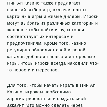
Пин Ап Казино также предлагает
широкий выбор игр, включая слоты,
карточные игры и живые дилеры. Игроки
могут выбрать из различных категорий и
жанров, чтобы найти игру, которая
соответствует их интересам и
предпочтениям. Кроме того, казино
регулярно обновляет свой игровой
каталог, добавляя новые и интересные
игры, чтобы игроки всегда находили что-
то новое и интересное.
Для того, чтобы начать играть в Пин Ап
Казино, игрокам необходимо
зарегистрироваться и создать свой
аккаунт. Это можно сделать через